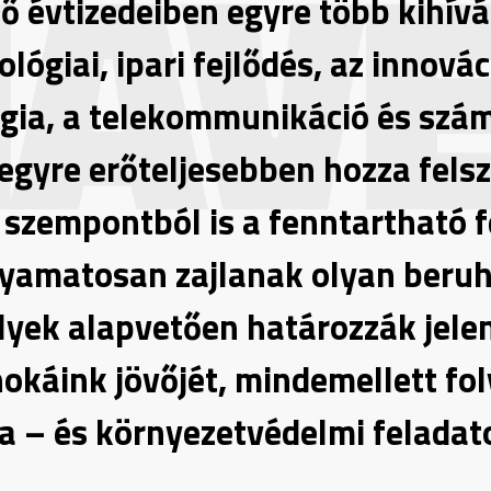
MAV
ső évtizedeiben egyre több kihív
lógiai, ipari fejlődés, az innovác
tégia, a telekommunikáció és sz
egyre erőteljesebben hozza fels
 szempontból is a fenntartható f
lyamatosan zajlanak olyan beru
elyek alapvetően határozzák jele
okáink jövőjét, mindemellett f
a – és környezetvédelmi feladato