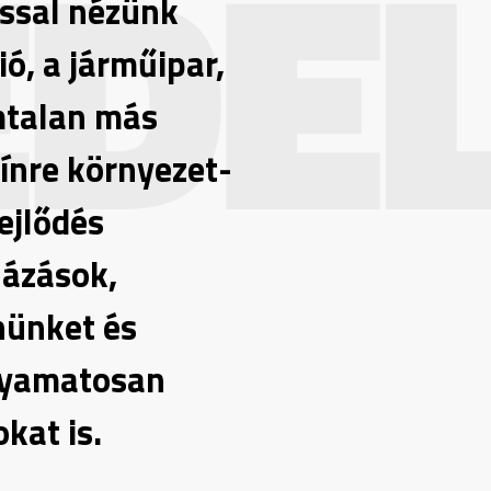
ÉDE
ással nézünk
ió, a járműipar,
ámtalan más
zínre környezet-
ejlődés
házások,
nünket és
olyamatosan
kat is.