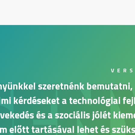
SEN
VER
yünkkel szeretnénk bemutatni, 
mi kérdéseket a technológiai fej
ekedés és a szociális jólét kiem
m előtt tartásával lehet és szük