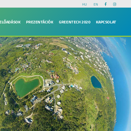
HU
EN
ELŐADÁSOK
PREZENTÁCIÓK
GREENTECH 2020
KAPCSOLAT