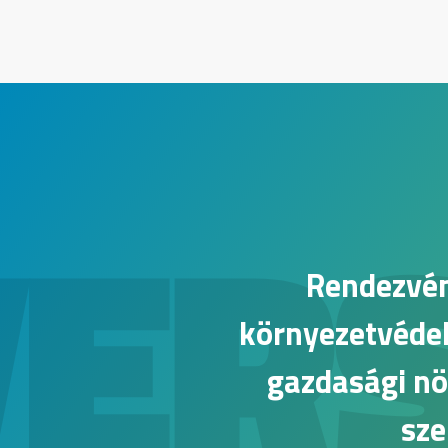
VER
Rendezvén
környezetvédel
gazdasági növ
sze