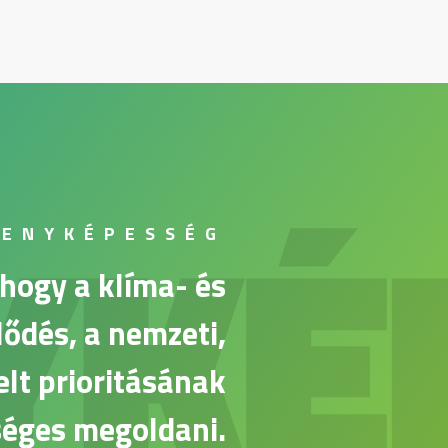
YKÉ
SENYKÉPESSÉG
hogy a klíma- és
lődés, a nemzeti,
elt prioritásának
séges megoldani.