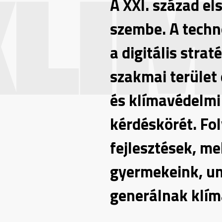
KLÍ
A XXI. század el
szembe. A techno
a digitális stra
szakmai terület 
és klímavédelmi
kérdéskörét. Fo
fejlesztések, m
gyermekeink, un
generálnak klím