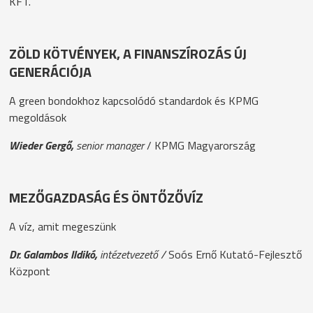
KFT.
ZÖLD KÖTVÉNYEK, A FINANSZÍROZÁS ÚJ
GENERÁCIÓJA
A green bondokhoz kapcsolódó standardok és KPMG
megoldások
Wieder Gergő,
senior manager
/ KPMG Magyarország
MEZŐGAZDASÁG ÉS ÖNTŐZŐVÍZ
A víz, amit megeszünk
Dr. Galambos Ildikó,
intézetvezető /
Soós Ernő Kutató-Fejlesztő
Központ