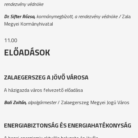
rendezvény védnöke
Dr. Sifter Rózsa,
kormánymegbízott, a rendezvény védnöke /
Zala
Megyei Kormányhivatal
11.00
ELŐADÁSOK
ZALAEGERSZEG A JÖVŐ VÁROSA
A házigazda város felvezető előadása
Bali Zoltán,
alpolgármester
/ Zalaegerszeg Megyei Jogú Város
ENERGIABIZTONSÁG ÉS ENERGIAHATÉKONYSÁG
A hazai energiamix aktuális helyzete és jövője