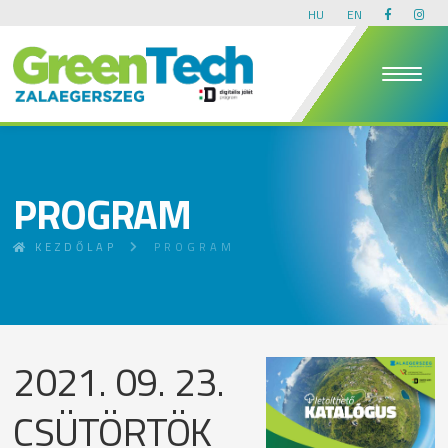
HU
EN
PROGRAM
KEZDŐLAP
PROGRAM
2021. 09. 23.
CSÜTÖRTÖK